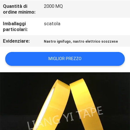
CONTROLLO
Quantità di
2000 MQ
ordine minimo:
DI
QUALITÀ
Imballaggi
scatola
particolari:
CONTATTICI
Evidenziare:
,
Nastro ignifugo
nastro elettrico scozzese
MIGLIOR PREZZO
NOTIZIE
RICHIEDA
UNA
CITAZIONE
MAPPA
DEL