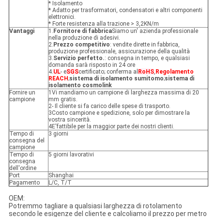
* Isolamento
* Adatto per trasformatori, condensatori e altri componenti
elettronici.
* Forte resistenza alla trazione > 3,2KN/m
Vantaggi
1.
Fornitore di fabbrica
Siamo un' azienda professionale
nella produzione di adesivi.
2.
Prezzo competitivo
: vendite dirette in fabbrica,
produzione professionale, assicurazione della qualità
3.
Servizio perfetto.
: consegna in tempo, e qualsiasi
domanda sarà risposto in 24 ore
4.
UL
- e
SGS
certificato; conferma al
RoHS
,
Regolamento
REACH
;
sistema di isolamento sumitomo
;
sistema di
isolamento cosmolink
Fornire un
1Vi mandiamo un campione di larghezza massima di 20
campione
mm gratis.
2- Il cliente si fa carico delle spese di trasporto.
3Costo campione e spedizione, solo per dimostrare la
vostra sincerità.
4E'fattibile per la maggior parte dei nostri clienti.
Tempo di
3 giorni
consegna del
campione
Tempo di
5 giorni lavorativi
consegna
dell'ordine
Port
Shanghai
Pagamento
L/C, T/T
OEM:
Potremmo tagliare a qualsiasi larghezza di rotolamento
secondo le esigenze del cliente e calcoliamo il prezzo per metro