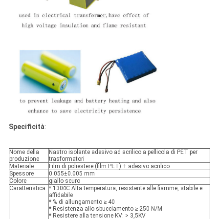
Specificità
:
Nome della
Nastro isolante adesivo ad acrilico a pellicola di PET per
produzione
trasformatori
Materiale
Film di poliestere (film PET) + adesivo acrilico
Spessore
0.055±0.005 mm
Colore
giallo scuro
Caratteristica
* 130
C Alta temperatura, resistente alle fiamme, stabile e
0
affidabile
* % di allungamento ≥ 40
* Resistenza allo sbucciamento ≥ 250 N/M
* Resistere alla tensione KV: > 3,5KV