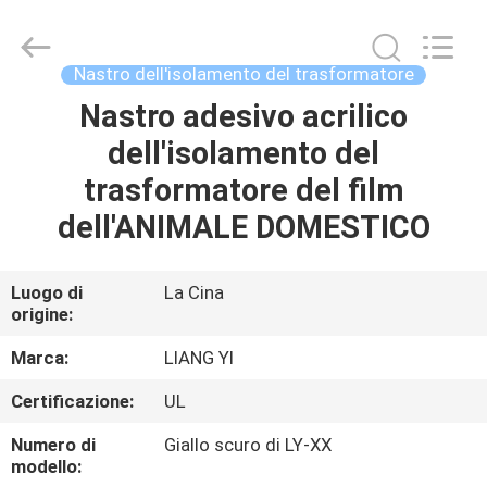
City
Liangyi
Tape
Industry
Co.,
Nastro dell'isolamento del trasformatore
Ltd..
All
Nastro adesivo acrilico
CASA
Rights
Reserved.
dell'isolamento del
PRODOTTI
trasformatore del film
dell'ANIMALE DOMESTICO
CIRCA
NOI
Luogo di
La Cina
origine:
GIRO
Marca:
LIANG YI
DELLA
Certificazione:
UL
FABBRICA
Numero di
Giallo scuro di LY-XX
modello: