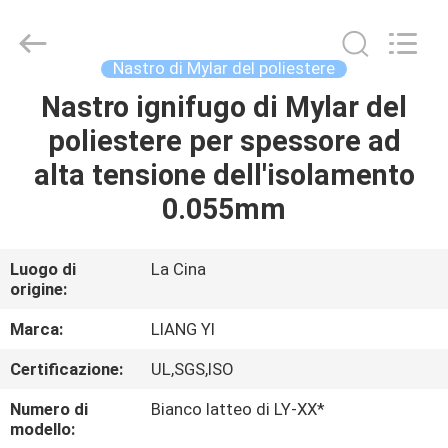
City
Liangyi
Tape
Industry
Co.,
Nastro di Mylar del poliestere
Ltd..
All
Nastro ignifugo di Mylar del
CASA
Rights
Reserved.
poliestere per spessore ad
PRODOTTI
alta tensione dell'isolamento
0.055mm
CIRCA
NOI
Luogo di
La Cina
origine:
GIRO
Marca:
LIANG YI
DELLA
Certificazione:
UL,SGS,ISO
FABBRICA
Numero di
Bianco latteo di LY-XX*
modello: