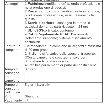
Vantaggi
1.
Fabbricazione
Siamo un' azienda professionale
nella produzione di adesivi.
2.
Prezzo competitivo
: vendite dirette in fabbrica,
produzione professionale, assicurazione della
qualità
3.
Servizio perfetto.
: consegna in tempo, e
qualsiasi domanda sarà risposto in 24 ore
4.
UL
- e
SGS
certificato; conferma
al
RoHS
,
Regolamento REACH
Sistema di
isolamento sumitomo; sistema di isolamento
cosmolink
Fornire un
1Vi mandiamo un campione di larghezza massima
campione
di 20 mm gratis.
2- Il cliente si fa carico delle spese di trasporto.
3Costo campione e spedizione, solo per
dimostrare la vostra sincerità.
4E'fattibile per la maggior parte dei nostri clienti.
Tempo di
3 giorni
consegna
del
campione
Tempo di
5 giorni lavorativi
consegna
dell'ordine
Port
Shanghai
Pagamento
T/T