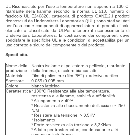
UL Riconosciuto per l'uso a temperature non superiori a 130°C,
ritardante della fiamma secondo la norma UL 510, numero di
fascicolo UL E246820, categoria di prodotto OANZ.2.I prodotti
riconosciuti da Underwriters Laboratories ((UL) sono stati valutati
per l'uso come componenti di apparecchiature di prodotto finale
elencate o classificate da ULPer ottenere il riconoscimento di
Underwriters Laboratories, la costruzione dei componenti deve
soddisfare le specifiche UL e le condizioni di accettabilità per un
uso corretto e sicuro del componente o del prodotto.
Specificità:
Nome della
Nastro isolante di poliestere a pellicola, ritardante
produzione
della fiamma, di colore bianco latte
Materiale
Film di poliestere (film PET) + adesivo acrilico
Spessore
0.055±0.005 mm
Colore
bianco latticino
Caratteristica
* 130°C Resistenza alle alte temperature,
resistenza alle fiamme, stabilità e affidabilità
* Allungamento ≥ 40%
* Resistenza allo sbucciamento dell'acciaio ≥ 250
N/M
* Resistere alla tensione: > 3,5KV
* Isolamento
* Forte resistenza alla trazione > 3,2KN/m
* Adatto per trasformatori, condensatori e altri
componenti elettronici.