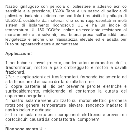
Nastro ignifugoso con pellicola di poliestere e adesivo acrilico
sensibile alla pressione, LY-XX Tape è un nastro di pellicola di
poliestere isolante elettrico che soddisfa i requisiti di ignifugio di
UL510.È costituito da materiali che sono rappresentati in molti
sistemi di isolamento riconosciuti UL e ha un indice di
temperatura UL 130 °COffre inoltre un'eccellente resistenza al
marciamento e ai solventi, una buona presa sull'umidità, una
levigatezza e anche una rilassatezza elevate ed è adatta per
l'uso su apparecchiature automatizzate.
Applicazioni:
1. per bobine di avvolgimento, condensatori, imbracature di filo,
trasformatori, motori a palo ombreggiato e motori a cavalli
frazionati.
2Per le applicazioni dei trasformatori, fornendo isolamento ad
alta tensione ed efficacia di ritardo alle fiamme.
3. copre batterie al litio per prevenire perdite elettriche e
surriscaldamento, migliorando al contempo la durata del
risparmio energetico.
4Il nastro isolante viene utilizzato sui motori elettrici perché la
rotazione genera temperature elevate, rendendo inadatto il
nastro isolante ordinario.
5- fornire isolamento per i componenti elettronici e prevenire i
cortocircuiti causati dal contatto tra i componenti.
.
Riconoscimento UL: