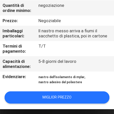
CONTROLLO
Quantità di
negoziazione
ordine minimo:
DI
QUALITÀ
Prezzo:
Negoziabile
Imballaggi
Il nastro messo arriva a fiumi il
CONTATTICI
particolari:
sacchetto di plastica, poi in cartone
Termini di
T/T
pagamento:
NOTIZIE
Capacità di
5-8 giorni del lavoro
alimentazione:
RICHIEDA
Evidenziare:
,
UNA
nastro dell'isolamento di mylar
nastro adesivo del poliestere
CITAZIONE
MIGLIOR PREZZO
MAPPA
DEL