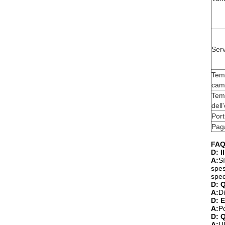
Serv
Tem
cam
Tem
dell
Port
Pag
FAQ
D: I
A:
S
spes
sped
D: 
A:
Di
D: E
A:
Po
D: Q
A:
UL