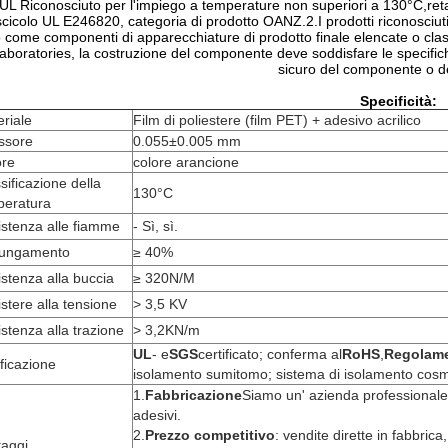
UL Riconosciuto per l'impiego a temperature non superiori a 130°C,re
scicolo UL E246820, categoria di prodotto OANZ.2.I prodotti riconosciuti
o come componenti di apparecchiature di prodotto finale elencate o clas
aboratories, la costruzione del componente deve soddisfare le specifiche
sicuro del componente o de
Specificità:
riale
Film di poliestere (film PET) + adesivo acrilico
ssore
0.055±0.005 mm
ore
colore arancione
sificazione della
130°C
peratura
stenza alle fiamme
- Sì, sì.
llungamento
≥ 40%
stenza alla buccia
≥ 320N/M
stere alla tensione
> 3,5 KV
stenza alla trazione
> 3,2KN/m
UL
- e
SGS
certificato; conferma al
RoHS
,
Regolam
ificazione
isolamento sumitomo; sistema di isolamento cosm
1.
Fabbricazione
Siamo un' azienda professionale
adesivi.
2.
Prezzo competitivo
: vendite dirette in fabbric
taggi