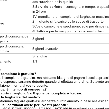
assicurazione della qualità
3.
Servizio perfetto.
: consegna in tempo, e quals
in 24 ore
1Vi mandiamo un campione di larghezza massima
2- Il cliente si fa carico delle spese di trasporto.
izi
3Costo campione e spedizione, solo per dimostrare
4E'fattibile per la maggior parte dei nostri clienti.
po di consegna del
3 giorni
pione
po di consegna
5 giorni lavorativi
'ordine
Shanghai
amento
T/T
:
l campione è gratuito?
ì, il campione è gratuito, ma abbiamo bisogno di pagare i costi espre
e espresse saranno detratte quando si effettua un ordine. Se avete un
izione interna al vostro agente.
Qual è il tempo di consegna?
 solito ci vogliono 5 o 8 giorni per completare l'ordine.
 la larghezza del nastro?
tremmo tagliare qualsiasi larghezza di rotolamento in base alle esigenz
uali certificati avete per i vostri prodotti?
, SGS, ROHS, ISO900, ISO14001, IATF16949 certificati per i nostri pro