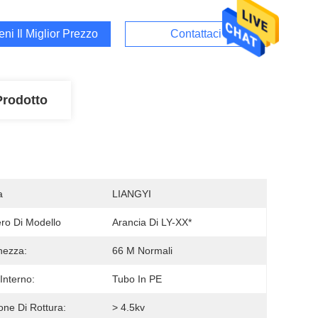
ieni Il Miglior Prezzo
Contattaci
Prodotto
a
LIANGYI
o Di Modello
Arancia Di LY-XX*
hezza:
66 M Normali
Interno:
Tubo In PE
one Di Rottura:
> 4.5kv