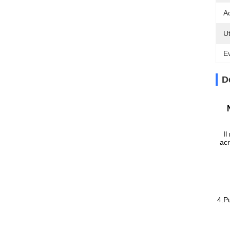
A
Ut
Ev
D
Il
acr
4.Pu