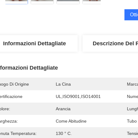
Ott
Informazioni Dettagliate
Descrizione Del 
nformazioni Dettagliate
uogo Di Origine
La Cina
Marc
rtificazione
UL,ISO9001,ISO14001
Numer
olore:
Arancia
Lung
arghezza:
Come Abitudine
Tubo 
enuta Temperatura:
130 ° C.
Tensi