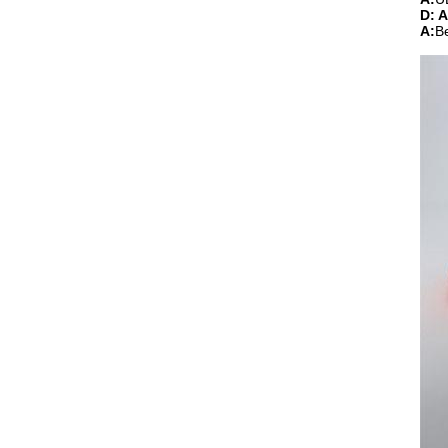
D: A
A:
Be