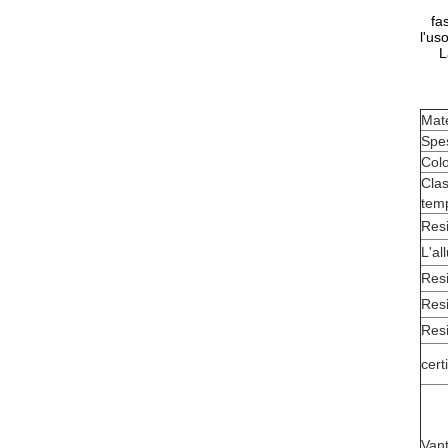
fa
l'us
L
Mate
Spe
Col
Clas
tem
Resi
L'a
Resi
Resi
Resi
cert
Van