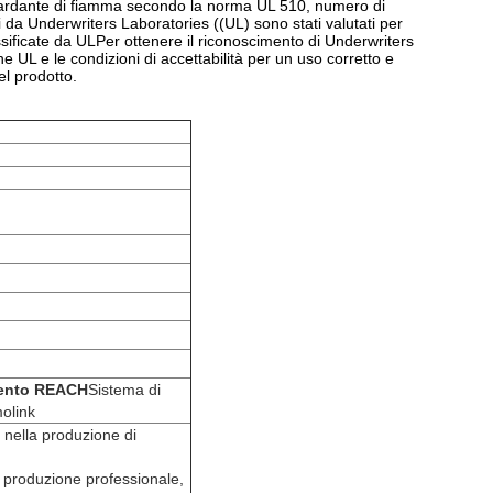
tardante di fiamma secondo la norma UL 510, numero di
 da Underwriters Laboratories ((UL) sono stati valutati per
sificate da ULPer ottenere il riconoscimento di Underwriters
 UL e le condizioni di accettabilità per un uso corretto e
l prodotto.
ento REACH
Sistema di
olink
 nella produzione di
a, produzione professionale,