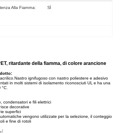
tenza Alla Fiamma:
SÌ
 PET, ritardante della fiamma, di colore arancione
dotto:
o acrilico.Nastro ignifugoso con nastro poliestere e adesivo
ntati in molti sistemi di isolamento riconosciuti UL e ha una
 °C.
condensatori e fili elettrici
trisce decorative
ie superfici
utomatiche vengono utilizzate per la selezione, il conteggio
oli e fine di rotoli
L: