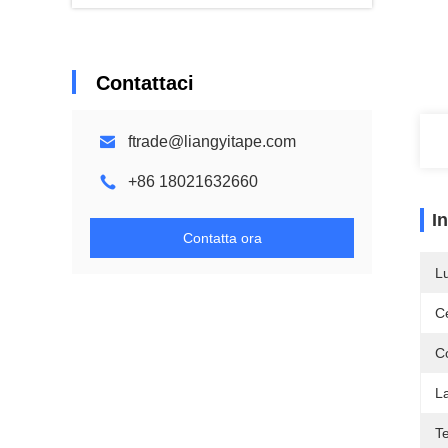
Contattaci
ftrade@liangyitape.com
+86 18021632660
I
Contatta ora
L
Ce
C
L
T