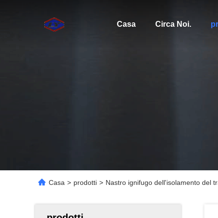
Casa
Circa Noi.
pr
Casa
>
prodotti
>
Nastro ignifugo dell'isolamento del
prodotti