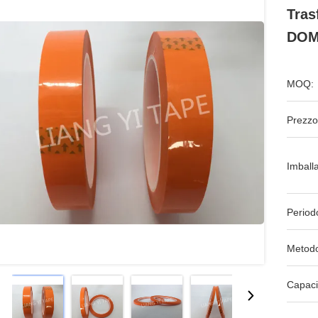
Tras
DOME
MOQ:
Prezzo
Imball
Period
Metodo
Capaci